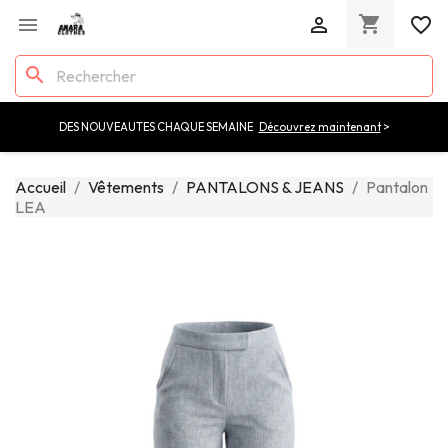
shopping_cart


favorite_border
search
DES NOUVEAUTES CHAQUE SEMAINE
Découvrez maintenant
>
Accueil
Vêtements
PANTALONS & JEANS
Pantalon
LEA