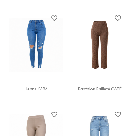
favorite_border
favorite_border
Jeans KARA
Pantalon Pailleté CAFÉ
favorite_border
favorite_border