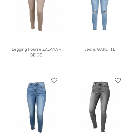
Legging Fourré ZALANA -
Jeans GARETTE
BEIGE
favorite_border
favorite_border