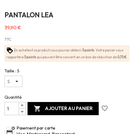
PANTALON LEA
39,90 €
TTC
En achetant ce produit vous pouvez obtenir
3
points
. Votre panier vous
rapportera
3
points
qui peuvent être converti en un bon de réduction de
0,75 €
.
Taille : S
Quantité
favorite_border

AJOUTER AU PANIER
Paiement par carte
Visa, Mastercard, Bancontact