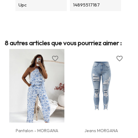
Upc
14895517187
8 autres articles que vous pourriez aimer :
favorite_border
favorite_border
Pantalon - MORGANA
Jeans MORGANA