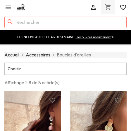
shopping_cart


favorite_border
search
DES NOUVEAUTES CHAQUE SEMAINE
Découvrez maintenant
>
Accueil
Accessoires
Boucles d'oreilles

Choisir
Affichage 1-8 de 8 article(s)
favorite_border
favorite_border