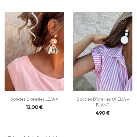
favorite_border
favorite_border
Boucles D’oreilles LEANA
Boucles D'oreilles OFELIA -
BLANC
12,00 €
4,90 €