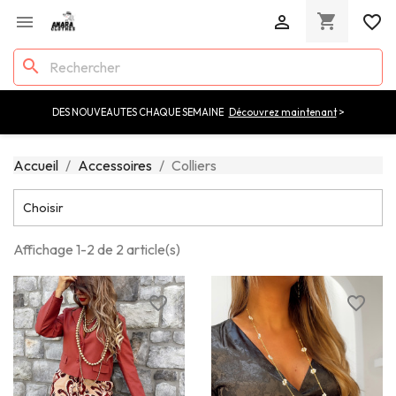
shopping_cart


favorite_border
search
DES NOUVEAUTES CHAQUE SEMAINE
Découvrez maintenant
>
Accueil
Accessoires
Colliers

Choisir
Affichage 1-2 de 2 article(s)
favorite_border
favorite_border